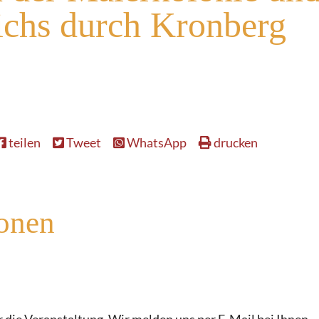
richs durch Kronberg
teilen
Tweet
WhatsApp
drucken
ionen
 die Veranstaltung. Wir melden uns per E-Mail bei Ihnen.