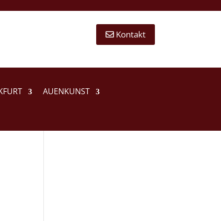
 Kontakt
KFURT
AUENKUNST
d